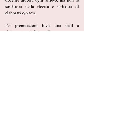
docente aiuterà ogni allievo, ma non lo
sostituirà nella ricerca e scrittura di
elaborati e/o tesi.
​Per prenotazioni invia una mail a
elainecouture.info@gmail.com
Consulenze
Per scrittori, guide turistiche, fashion
designers o per chi è interessato a una
consulenza scritta su uno specifico
argomento o periodo della storia della
moda anziché a una serie di lezioni,
prego visitare la pagina dedicata:
consulenze.